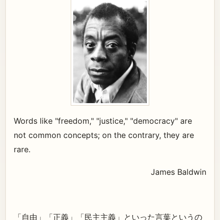
Words like "freedom," "justice," "democracy" are
not common concepts; on the contrary, they are
rare.
James Baldwin
「自由」「正義」「民主主義」といった言葉というの