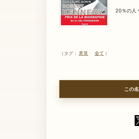
20％の
（タグ：
意見
全て
）
この名