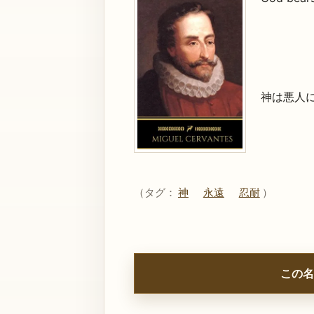
神は悪人
（タグ：
神
永遠
忍耐
）
この名