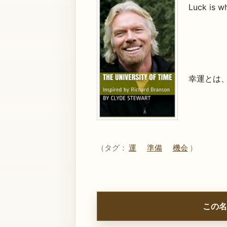
Luck is w
幸運とは
（タグ：
運
準備
機会
）
この名