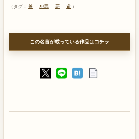
（タグ：
善
犯罪
悪
道
）
この名言が載っている作品はコチラ