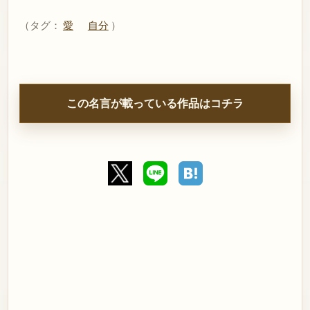
（タグ：
愛
自分
）
この名言が載っている作品はコチラ