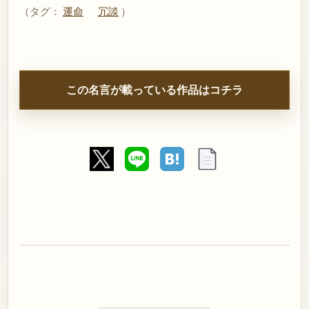
（タグ：
運命
冗談
）
この名言が載っている作品はコチラ