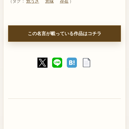
（タグ：
危うさ
意味
存在
）
この名言が載っている作品はコチラ