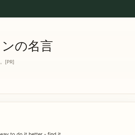
ソンの名言
[PR]
way to do it better - find it.