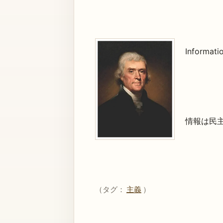
Informati
情報は民
（タグ：
主義
）