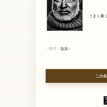
うまく書
（タグ：
執筆
）
この名