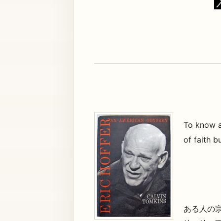
To know a 
of faith b
ある人の