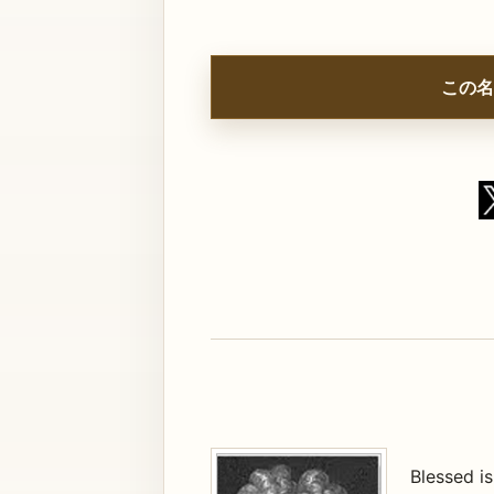
この名
Blessed is