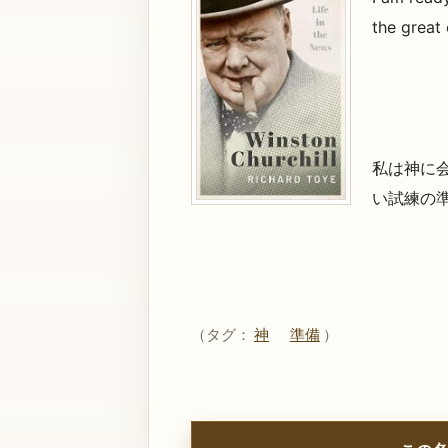
the great
私は神に
い試練の
（タグ：
神
準備
）