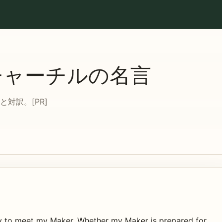
チャーチルの名言
対訳。[PR]
y to meet my Maker. Whether my Maker is prepared for