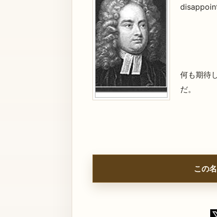
disappoin
何も期待
だ。
この名