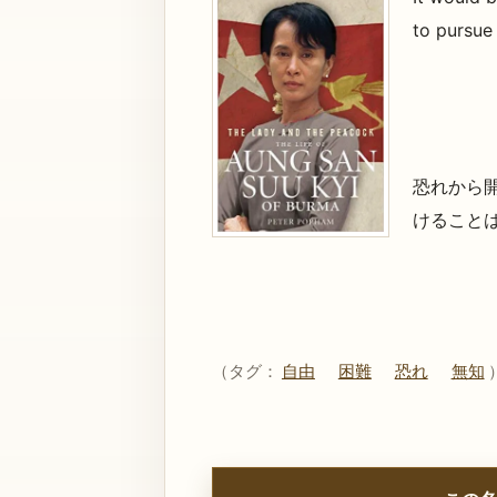
to pursue 
恐れから
けること
（タグ：
自由
困難
恐れ
無知