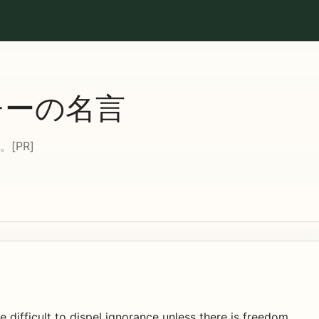
チーの名言
[PR]
e difficult to dispel ignorance unless there is freedom