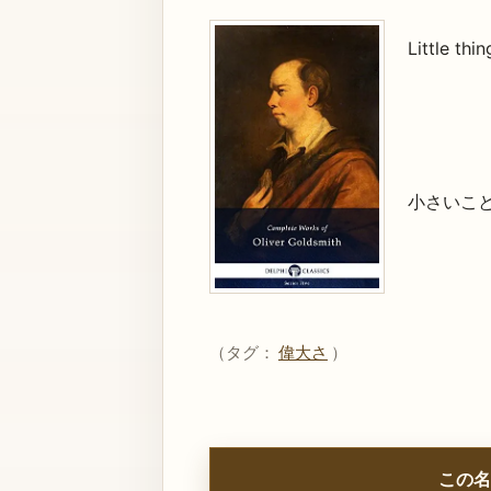
Little thin
小さいこ
（タグ：
偉大さ
）
この名