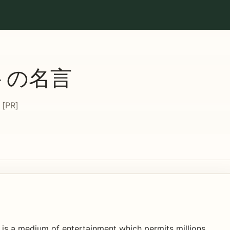
トの名言
PR]
n is a medium of entertainment which permits millions