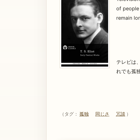
of people 
remain lo
テレビは
れでも孤
（タグ：
孤独
同じさ
冗談
）