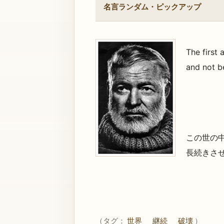
名言ランダム・ピックアップ
The first 
and not b
この世の
長続きさ
（タグ：
世界
継続
破壊
）