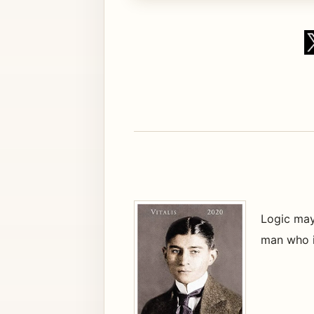
Logic may
man who i